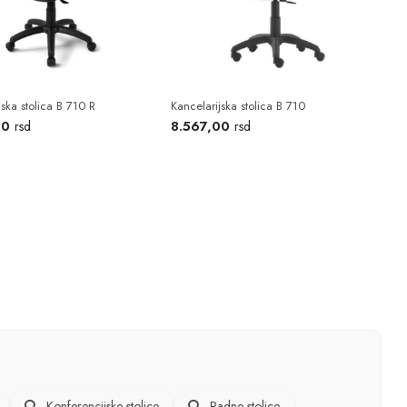
jska stolica B 710 R
Kancelarijska stolica B 710
00
8.567,00
rsd
rsd
Konferencijske stolice
Radne stolice