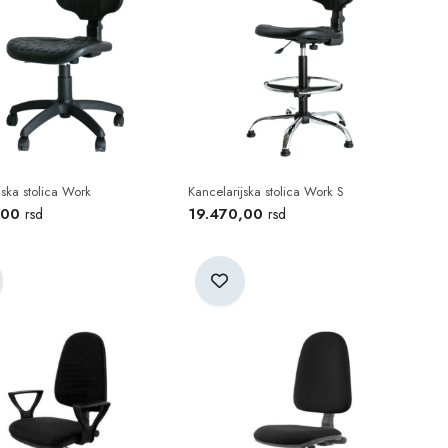
jska stolica Work
Kancelarijska stolica Work S
,00
19.470,00
rsd
rsd