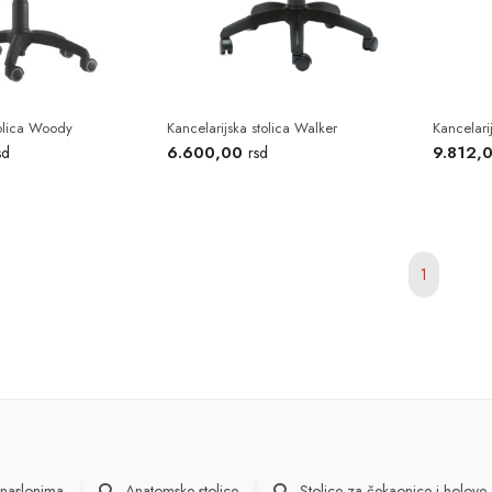
tolica Woody
Kancelarijska stolica Walker
Kancelari
6.600,00
9.812,
sd
rsd
1
onaslonima
Anatomske stolice
Stolice za čekaonice i holove