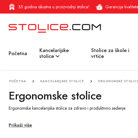
35 godina iskustva u proizvodnji stolica!
Garancija kvalitet
Kancelarijske
Stolice za škole i
Početna
stolice
vrtiće
POČETNA
KANCELARIJSKE STOLICE
ERGONOMSKE STOLIC
Ergonomske stolice
Ergonomske kancelarijske stolice za zdravo i produktivno sedenje
Prikaži više
Pravilno držanje tela je ključ fokusa i zdravlja na radnom mestu. Naše
e
smanjujući pritisak na kičmu i vrat.