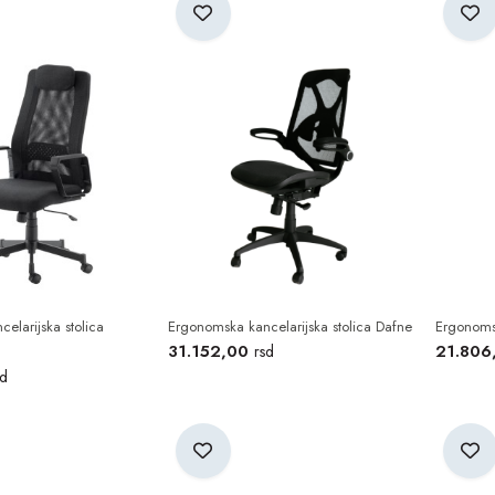
posetite u
našem salonu u Kragujevcu na adresi Milentija Popovica b
elarijska stolica
Ergonomska kancelarijska stolica Dafne
Ergonomsk
31.152,00
21.806
rsd
sd