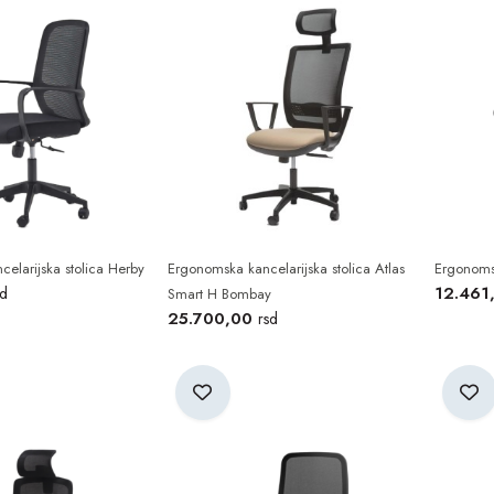
elarijska stolica Herby
Ergonomska kancelarijska stolica Atlas
Ergonomsk
12.461
sd
Smart H Bombay
25.700,00
rsd