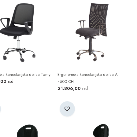
a kancelarijska stolica Tamy
Ergonomska kancelarijska stolica A
,00
rsd
4500 CH
21.806,00
rsd