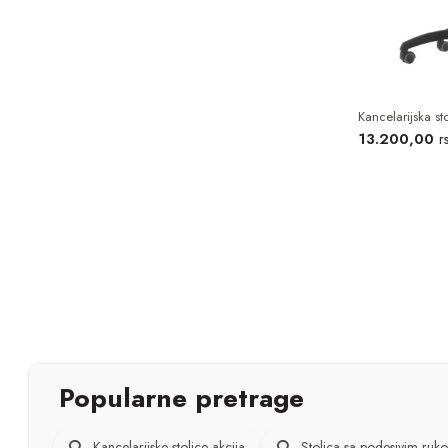
Kancelarijska s
13.200,00
r
Popularne pretrage
Kancelarijske stolice akcija
Stolica sa podesivim ruk