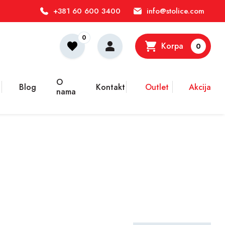
+381 60 600 3400
info@stolice.com
0
Korpa
0
O
Blog
Kontakt
Outlet
Akcija
nama
sistemi podrške dizajnirani da se prilagode svakom vašem pokretu,