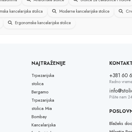
ska kancelarijska stolica
Moderne kancelarijske stolice
Crv
Ergonomske kancelarijske stolice
NAJTRAŽENIJE
KONTAK
+381 60 
Trpezarijska
Radno vreme
stolica
info@stol
Bergamo
Pišite nam 2
Trpezarijska
stolica Mia
POSLOVN
Bombay
Blažeks do
Kancelarijska
Milentija P