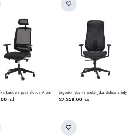
r 8
kako biste lično testirali udobnost. Obezbeđena je brza dostava
a kancelarijska stolica Atom
Ergonomska kancelarijska stolica Emily
,00
27.258,00
rsd
rsd