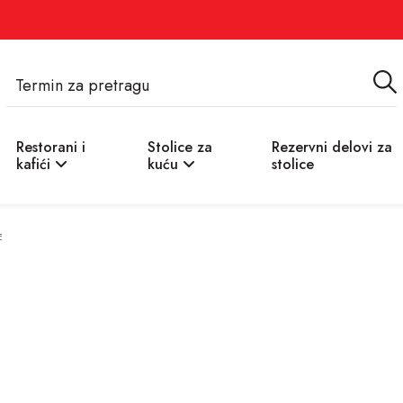
a
Restorani i
Stolice za
Rezervni delovi za
kafići
kuću
stolice
E
rgonomske kancelarijske stolice
nisu samo nameštaj – one su napredni 