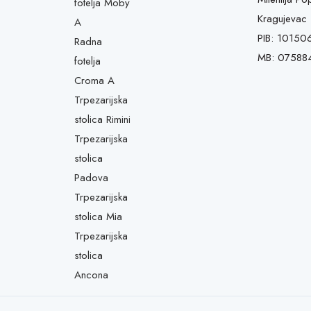
fotelja Moby
Kragujevac
A
PIB: 10150
Radna
MB: 07588
fotelja
Croma A
Trpezarijska
stolica Rimini
Trpezarijska
stolica
Padova
Trpezarijska
stolica Mia
Trpezarijska
stolica
Ancona