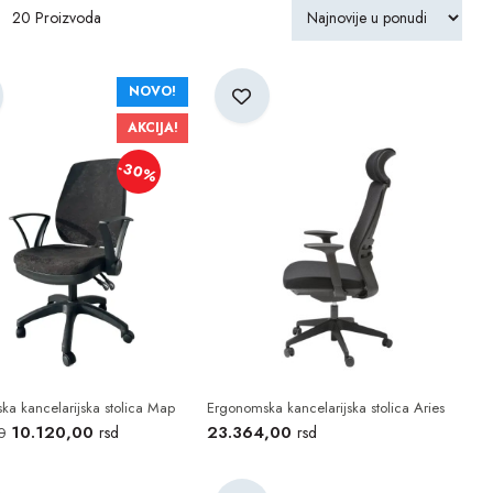
20
k vašeg tela.
NOVO!
AKCIJA!
-30%
i da diše tokom celog dana.
ana.
a kancelarijska stolica Map
Ergonomska kancelarijska stolica Aries
10.120,00
23.364,00
rsd
rsd
0
sećaju tegobe u leđima i ramenom pojasu. Investicija u kvalitetnu stolicu