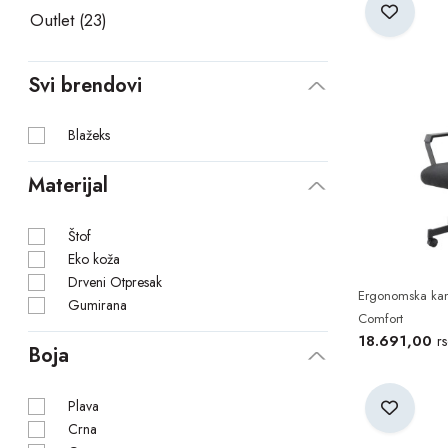
Outlet (23)
Poručite svoju ergonomsku kancelarijsku stolicu online
ili nas 
širom Srbije i profesionalna garancija na sve modele.
Svi brendovi
Blažeks
Materijal
Štof
Eko koža
Drveni Otpresak
Ergonomska kanc
Gumirana
Comfort
18.691,00
r
Boja
Plava
Crna