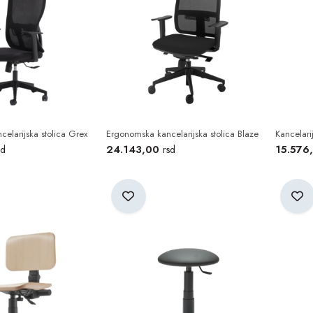
elarijska stolica Grex
Ergonomska kancelarijska stolica Blaze
Kancelari
24.143,00
15.576
sd
rsd