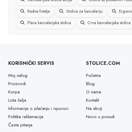
Radne fotelje
Stolice za kancelariju
Ergonom
Plava kancelarijska stolica
Crna kancelarijska stolica
KORISNIČKI SERVIS
STOLICE.COM
Moj nalog
Početna
Proizvodi
Blog
Korpa
O nama
Lista želja
Kontakt
Informacije o plaćanju i isporuci
Na akciji
Politika reklamacija
Novo u ponudi
Česta pitanja