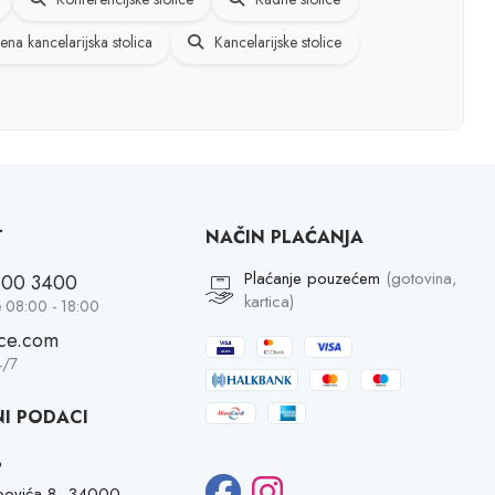
ena kancelarijska stolica
Kancelarijske stolice
T
NAČIN PLAĆANJA
Plaćanje pouzećem
(gotovina,
600 3400
kartica)
 08:00 - 18:00
ice.com
4/7
I PODACI
o
opovića 8, 34000