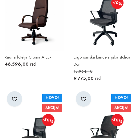
-30%
Radna fotelja Croma A Lux
Ergonomska kancelarijska stolica
46.596,00
rsd
Don
13.964,40
9.775,00
rsd
NOVO!
NOVO!
AKCIJA!
AKCIJA!
-30%
-30%