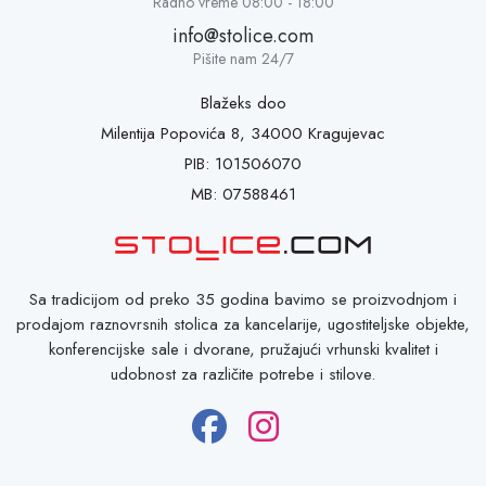
Radno vreme 08:00 - 18:00
info@stolice.com
Pišite nam 24/7
Blažeks doo
Milentija Popovića 8, 34000 Kragujevac
PIB: 101506070
MB: 07588461
S
a tradicijom od preko 35 godina bavimo se proizvodnjom i
prodajom raznovrsnih stolica za kancelarije, ugostiteljske objekte,
konferencijske sale i dvorane, pružajući vrhunski kvalitet i
udobnost za različite potrebe i stilove.