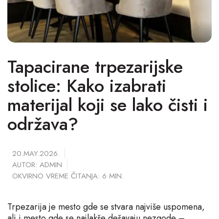
Tapacirane trpezarijske
stolice: Kako izabrati
materijal koji se lako čisti i
održava?
20.MAY.2026.
AUTOR: ADMIN
OKVIRNO VREME ČITANJA: 6 MIN.
Trpezarija je mesto gde se stvara najviše uspomena,
ali i mesto gde se najlakše dešavaju nezgode –