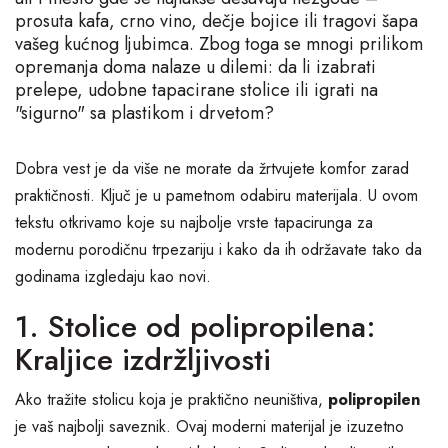
prosuta kafa, crno vino, dečje bojice ili tragovi šapa
vašeg kućnog ljubimca. Zbog toga se mnogi prilikom
opremanja doma nalaze u dilemi: da li izabrati
prelepe, udobne tapacirane stolice ili igrati na
"sigurno" sa plastikom i drvetom?
Dobra vest je da više ne morate da žrtvujete komfor zarad
praktičnosti. Ključ je u pametnom odabiru materijala. U ovom
tekstu otkrivamo koje su najbolje vrste tapacirunga za
modernu porodičnu trpezariju i kako da ih održavate tako da
godinama izgledaju kao novi.
1. Stolice od polipropilena:
Kraljice izdržljivosti
Ako tražite stolicu koja je praktično neuništiva,
polipropilen
je vaš najbolji saveznik. Ovaj moderni materijal je izuzetno