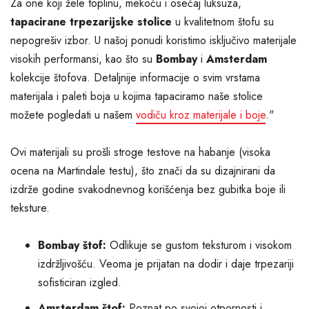
Za one koji žele toplinu, mekoću i osećaj luksuza,
tapacirane trpezarijske stolice
u kvalitetnom štofu su
nepogrešiv izbor. U našoj ponudi koristimo isključivo materijale
visokih performansi, kao što su
Bombay
i
Amsterdam
kolekcije štofova. Detaljnije informacije o svim vrstama
materijala i paleti boja u kojima tapaciramo naše stolice
možete pogledati u našem
vodiču kroz materijale i boje
."
Ovi materijali su prošli stroge testove na habanje (visoka
ocena na Martindale testu), što znači da su dizajnirani da
izdrže godine svakodnevnog korišćenja bez gubitka boje ili
teksture.
Bombay štof:
Odlikuje se gustom teksturom i visokom
izdržljivošću. Veoma je prijatan na dodir i daje trpezariji
sofisticiran izgled.
Amsterdam štof:
Poznat po svojoj otpornosti i