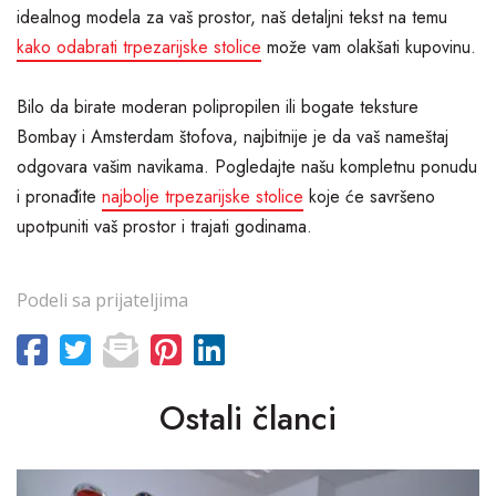
idealnog modela za vaš prostor, naš detaljni tekst na temu
kako odabrati trpezarijske stolice
može vam olakšati kupovinu.
Bilo da birate moderan polipropilen ili bogate teksture
Bombay i Amsterdam štofova, najbitnije je da vaš nameštaj
odgovara vašim navikama. Pogledajte našu kompletnu ponudu
i pronađite
najbolje trpezarijske stolice
koje će savršeno
upotpuniti vaš prostor i trajati godinama.
Podeli sa prijateljima
Ostali članci