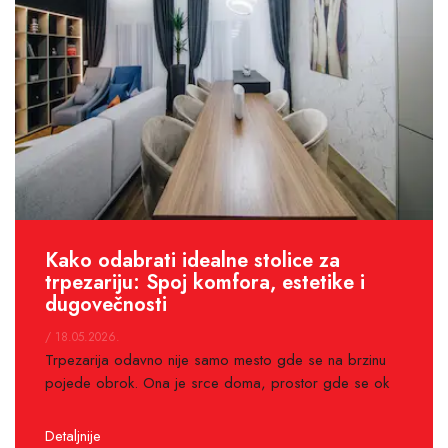
Kako odabrati idealne stolice za
trpezariju: Spoj komfora, estetike i
dugovečnosti
/ 18.05.2026.
Trpezarija odavno nije samo mesto gde se na brzinu
pojede obrok. Ona je srce doma, prostor gde se ok
Detaljnije