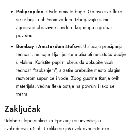
Polipropilen:
Ovde nemate brige. Gotovo sve fleke
se uklanjaju običnom vodom. Izbegavajte samo
agresivne abrazivne sunđere koji mogu izgrebati
površinu.
Bombay i Amsterdam štofovi:
U slučaju prosipanja
tečnosti, nemojte trljati jer ćete utisnuti nečistoću dublje
u vlakna. Koristite papirni ubrus da pokupite višak
tečnosti "tapkanjem", a zatim prebrišite mesto blagim
rastvorom sapunice i vode. Zbog gustine tkanja ovih
materijala, većina fleka ostaje na površini i lako se
tretira.
Zaključak
Udobne i lepe stolice za trpezariju su investicija u
svakodnevni užitak. Ukoliko se još uvek dvoumite oko