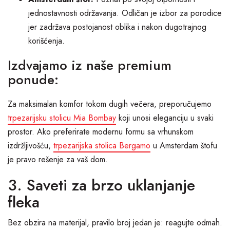
jednostavnosti održavanja. Odličan je izbor za porodice
jer zadržava postojanost oblika i nakon dugotrajnog
korišćenja.
Izdvajamo iz naše premium
ponude:
Za maksimalan komfor tokom dugih večera, preporučujemo
trpezarijsku stolicu Mia Bombay
koji unosi eleganciju u svaki
prostor. Ako preferirate modernu formu sa vrhunskom
izdržljivošću,
trpezarijska stolica Bergamo
u Amsterdam štofu
je pravo rešenje za vaš dom.
3. Saveti za brzo uklanjanje
fleka
Bez obzira na materijal, pravilo broj jedan je: reagujte odmah.