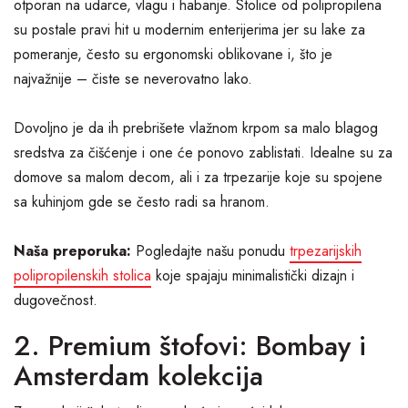
otporan na udarce, vlagu i habanje. Stolice od polipropilena
su postale pravi hit u modernim enterijerima jer su lake za
pomeranje, često su ergonomski oblikovane i, što je
najvažnije – čiste se neverovatno lako.
Dovoljno je da ih prebrišete vlažnom krpom sa malo blagog
sredstva za čišćenje i one će ponovo zablistati. Idealne su za
domove sa malom decom, ali i za trpezarije koje su spojene
sa kuhinjom gde se često radi sa hranom.
Naša preporuka:
Pogledajte našu ponudu
trpezarijskih
polipropilenskih stolica
koje spajaju minimalistički dizajn i
dugovečnost.
2. Premium štofovi: Bombay i
Amsterdam kolekcija