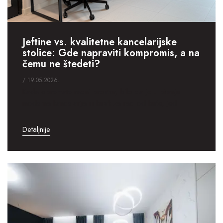
Jeftine vs. kvalitetne kancelarijske
stolice: Gde napraviti kompromis, a na
čemu ne štedeti?
/ 19.05.2026.
Kada opremate radni prostor, bilo da je u pitanju
moderna kancelarija ili kutak za rad od kuće, jed
Detaljnije